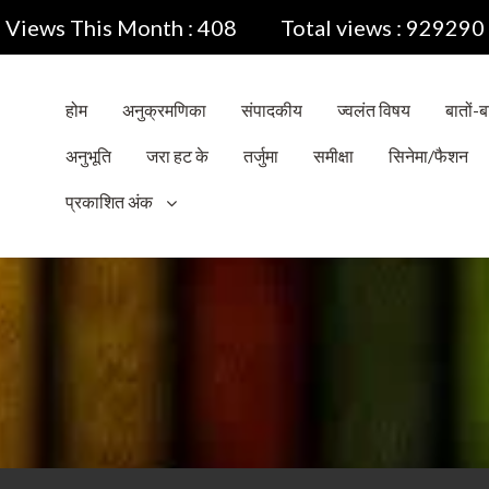
Views This Month : 408
Total views : 929290
होम
अनुक्रमणिका
संपादकीय
ज्वलंत विषय
बातों-बा
अनुभूति
जरा हट के
तर्जुमा
समीक्षा
सिनेमा/फैशन
प्रकाशित अंक