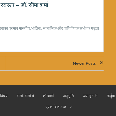
 स्वरूप – डॉ. सीमा शर्मा
। इसका प्रभाव मानवीय, भौतिक, सामाजिक और वाणिज्यिक सभी पर पड़ता
Newer Posts
 विषय
बातों-बातों में
शोधार्थी
अनुभूति
जरा हट के
तर्जुमा
प्रकाशित अंक