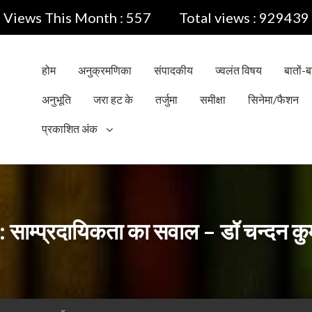
Views This Month : 557
Total views : 929439
होम
अनुक्रमणिका
संपादकीय
ज्वलंत विषय
बातों-बा
अनुभूति
जरा हट के
तर्जुमा
समीक्षा
सिनेमा/फैशन
प्रकाशित अंक
 : साम्प्रदायिकता का सवाल – डॉ चन्दन कु