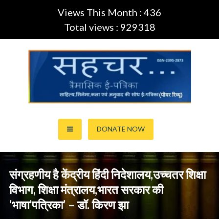
Views This Month : 436
Total views : 929318
Skip
to
content
साहित्य,कला,अनुवाद और सिनेमा की ई-पत्रिका (Peer Review Journal)
सहचर ई-पत्रिका… (ISSN:2395-
DONATE NOW
2873)
संग्रहणीय है केंद्रीय हिंदी निदेशालय,उच्चतर शिक्षा
विभाग, शिक्षा मंत्रालय,भारत सरकार की
‘भाषा’पत्रिका’ – डॉ. किरण झा