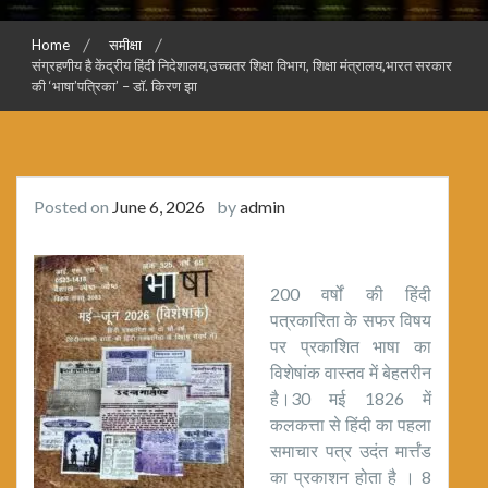
Home
समीक्षा
संग्रहणीय है केंद्रीय हिंदी निदेशालय,उच्चतर शिक्षा विभाग, शिक्षा मंत्रालय,भारत सरकार
की ‘भाषा’पत्रिका’ – डॉ. किरण झा
Posted on
June 6, 2026
by
admin
200 वर्षों की हिंदी
पत्रकारिता के सफर विषय
पर प्रकाशित भाषा का
विशेषांक वास्तव में बेहतरीन
है।30 मई 1826 में
कलकत्ता से हिंदी का पहला
समाचार पत्र उदंत मार्त्तंड
का प्रकाशन होता है । 8