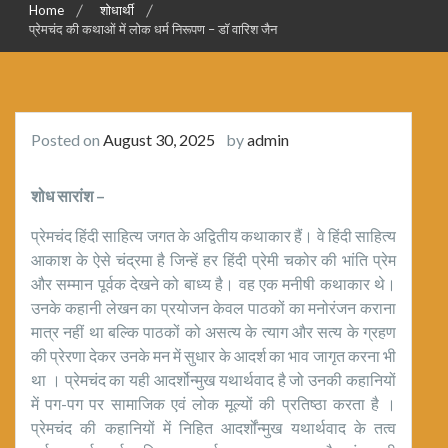
Home
शोधार्थी
प्रेमचंद की कथाओं में लोक धर्म निरूपण – डॉ वारिश जैन
Posted on
August 30, 2025
by
admin
शोध सारांश
–
प्रेमचंद हिंदी साहित्य जगत के अद्वितीय कथाकार हैं। वे हिंदी साहित्य
आकाश के ऐसे चंद्रमा है जिन्हें हर हिंदी प्रेमी चकोर की भांति प्रेम
और सम्मान पूर्वक देखने को बाध्य है। वह एक मनीषी कथाकार थे।
उनके कहानी लेखन का प्रयोजन केवल पाठकों का मनोरंजन कराना
मात्र नहीं था बल्कि पाठकों को असत्य के त्याग और सत्य के ग्रहण
की प्रेरणा देकर उनके मन में सुधार के आदर्श का भाव जागृत करना भी
था । प्रेमचंद का यही आदर्शोन्मुख यथार्थवाद है जो उनकी कहानियों
में पग-पग पर सामाजिक एवं लोक मूल्यों की प्रतिष्ठा करता है ।
प्रेमचंद की कहानियों में निहित आदर्शोंन्मुख यथार्थवाद के तत्व