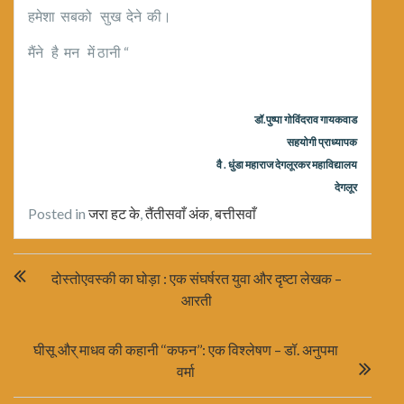
हमेशा सबको सुख देने की।
मैंने है मन में ठानी “
डॉ.पुष्पा गोविंदराव गायकवाड
सहयोगी प्राध्यापक
वै . धुंडा महाराज देगलूरकर महाविद्यालय
देगलूर
Posted in
जरा हट के
,
तैंतीसवाँ अंक
,
बत्तीसवाँ
Post
दोस्तोएवस्की का घोड़ा : एक संघर्षरत युवा और दृष्टा लेखक –
navigation
आरती
घीसू और् माधव की कहानी ‘‘कफन’’: एक विश्लेषण – डॉ. अनुपमा
वर्मा