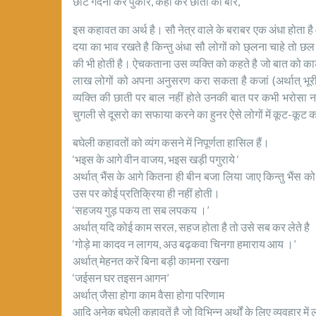
छोट गर्दना करे पुकार, कहा करे छाती को बार,
इस कहावत का अर्थ है। सौ नेत्र वाले के बराबर एक अंधा होता है
दया का भाव रखते है किन्तु अंधा सौ लोगों को छ्लना चाहे तो छल
की भी होती है। ऐचकताना उस व्यक्ति को कहते है जो बात को काट 
लाख लोगों को अपना अनुसरण करा सकता है कजां (अर्थात् भूर
व्यक्ति की छाती पर बाल नहीं होते उनकी बात पर कभी भरोसा 
चुगली से दूसरो का सफाया करने का हुनर ऐसे लोगों में कूट-कूट 
बघेली कहावतों को व्यंग कसने में निपूर्णता हासिल हैं।
‘भइस के आगे वीन वाजय, भइस खड़ी पगुराये ‘
अर्थात् भैंस के आगे कितना ही बीन बजा लिया जाए किन्तु भैंस 
उस पर कोई प्रतिक्रिया ही नहीं होती।
‘सहजय गुड़ पकय ता सब लपकय ।’
अर्थात् यदि कोई काम सरल, सहज होता है तो उसे सब कर लेते है
‘गोड़े मा कादव न लागय, अउ बढ़कवा चिनगा हमाराय आय ।’
अर्थात् मेहनत करें बिना बड़ी कामना रखना
‘जईसन घर तइसन आगन’
अर्थात् जैसा होगा काम वैसा होगा परिणाम
आदि अनेक बघेली कहावतें है जो विभिन्न अर्थों के लिए व्यवहार म