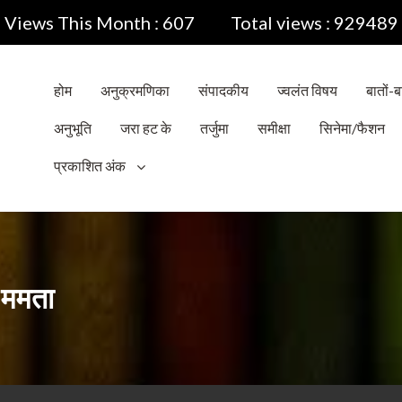
Views This Month : 607
Total views : 929489
होम
अनुक्रमणिका
संपादकीय
ज्वलंत विषय
बातों-बा
अनुभूति
जरा हट के
तर्जुमा
समीक्षा
सिनेमा/फैशन
प्रकाशित अंक
– ममता