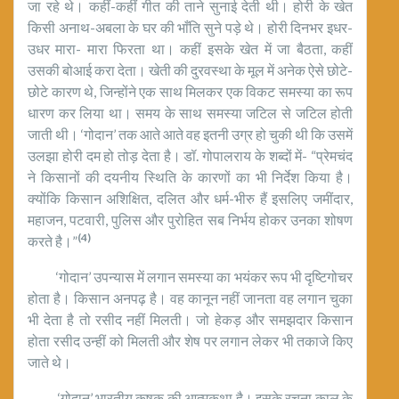
जा रहे थे। कहीं-कहीं गीत की ताने सुनाई देती थी। होरी के खेत
किसी अनाथ-अबला के घर की भाँति सुने पड़े थे। होरी दिनभर इधर-
उधर मारा- मारा फिरता था। कहीं इसके खेत में जा बैठता, कहीं
उसकी बोआई करा देता। खेती की दुरवस्था के मूल में अनेक ऐसे छोटे-
छोटे कारण थे, जिन्होंने एक साथ मिलकर एक विकट समस्या का रूप
धारण कर लिया था। समय के साथ समस्या जटिल से जटिल होती
जाती थी। ‘गोदान’ तक आते आते वह इतनी उग्र हो चुकी थी कि उसमें
उलझा होरी दम हो तोड़ देता है। डॉ. गोपालराय के शब्दों में- “प्रेमचंद
ने किसानों की दयनीय स्थिति के कारणों का भी निर्देश किया है।
क्योंकि किसान अशिक्षित, दलित और धर्म-भीरु हैं इसलिए जमींदार,
महाजन, पटवारी, पुलिस और पुरोहित सब निर्भय होकर उनका शोषण
(4)
करते है।”
‘गोदान’ उपन्यास में लगान समस्या का भयंकर रूप भी दृष्टिगोचर
होता है। किसान अनपढ़ है। वह कानून नहीं जानता वह लगान चुका
भी देता है तो रसीद नहीं मिलती। जो हेकड़ और समझ‌दार किसान
होता रसीद उन्हीं को मिलती और शेष पर लगान लेकर भी तकाजे किए
जाते थे।
‘गोदान’ भारतीय कृषक की आत्मकथा है। इसके रचना काल के