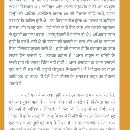
रूप में विद्यमान थे। जमींदार और उसके सहायक लोगों का प्रभुत्व
उन्हीं को अधिक आतंकित करता था जो नितांत सीधे-साधे, सरल
स्वभाव के व्यक्ति होते थे। जो किसान तेज होता था, उससे न जमींदार
बोलता और न महाजन। ऐसे लोगों से ये मिल जाते और उनकी सहायता
से दूसरों का गला दबाते। परंतु देहातों में ये लोग ही थे। अधिकांश लोग
होरी के वर्ग में आते थे जो शोषण की चक्की में भाग्य और धर्म के नाम पर
पिस-पिसकर कुचल जाते थे। होरी की मान्यता है कि ब्राह्मण का कर्ज
लेकर देना जरूरी है। उसका कहना है, “अगर ठाकुर या बनिये के
रुपये होते तो ज्यादा चिंता नहीं होती। अगर ब्राह्मण के रुपये उसकी
(1)
एक पाई भी बच गयी हड्डी तोड़‌कर निकलेगी।”
गोदान का गोबर
आदि एक-दो व्यक्त ही ऐसे है जो शोषण के अनवरत चक्र को रोकना
चाहते है।
भारतीय अर्थव्यवस्था कृषि तथा उद्योग-धंदो पर आधारित है।
प्रेमचंद युग में गावों के आर्थिक जीवन की सबसे बड़ी विशेषता यह थी
कि यहाँ के अधिकांश निवासी जीविका के लिए कृषि पर निर्भर थे।
गोदान में कृषि-संस्कृति एवं कृषिसंबंधी विपत्तियों का उल्लेख करते हुए
एक स्थान पर मुंशी प्रेमचंद ने लिखा है- “मगर जब चौमासा आ गया
और वर्षा न हुई तो समस्या, अत्यंत जटिल हो गयी। सावन का महीना