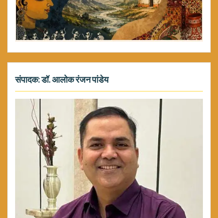
संपादक: डॉ. आलोक रंजन पांडेय