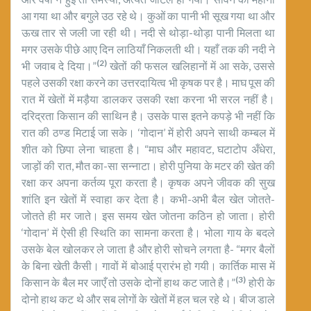
आ गया था और बगुले उठ रहे थे। कुओं का पानी भी सूख गया था और
ऊख तार से जली जा रही थी। नदी से थोड़ा-थोड़ा पानी मिलता था
मगर उसके पीछे आए दिन लाठियाँ निकलती थी। यहाँ तक की नदी ने
(2)
भी जवाब दे दिया।”
खेतों की फसल खलिहानों में आ सके, उससे
पहले उसकी रक्षा करने का उत्तरदायित्व भी कृषक पर है। माघ पूस की
रात में खेतों में मड़ैया डालकर उसकी रक्षा करना भी सरल नहीं है।
दरिद्रता किसान की साथिन है। उसके पास इतने कपड़े भी नहीं कि
रात की ठण्ड मिटाई जा सके। ‘गोदान’ में होरी अपने साथी कम्बल में
शीत को छिपा लेना चाहता है। “माघ और महावट, घटाटोप अँधेरा,
जाड़ों की रात, मौत का-सा सन्नाटा। होरी पुनिया के मटर की खेत की
रक्षा कर अपना कर्तव्य पूरा करता है। कृषक अपने जीवक की सुख
शांति इन खेतों में स्वाहा कर देता है। कभी-अभी बैल खेत जोतते-
जोतते ही मर जाते। इस समय खेत जोतना कठिन हो जाता। होरी
‘गोदान’ में ऐसी ही स्थिति का सामना करता है। भोला गाय के बदले
उसके बेल खोलकर ले जाता है और होरी सोचने लगता है- “मगर बैलों
के बिना खेती कैसी। गावों में बोआई प्रारंभ हो गयी। कार्तिक मास में
(3)
किसान के बैल मर जाएँ तो उसके दोनों हाथ कट जाते है।”
होरी के
दोनो हाथ कट थे और सब लोगों के खेतों में हल चल रहे थे। बीज डाले