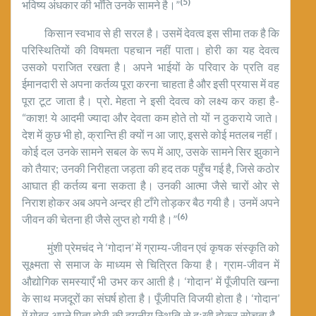
(5)
भविष्य अंधकार की भाँति उनके सामने है।”
किसान स्वभाव से ही सरल है। उसमें देवत्व इस सीमा तक है कि
परिस्थितियों की विषमता पहचान नहीं पाता। होरी का यह देवत्व
उसको पराजित रखता है। अपने भाईयों के परिवार के प्रति वह
ईमानदारी से अपना कर्तव्य पूरा करना चाहता है और इसी प्रयास में वह
पूरा टूट जाता है। प्रो. मेहता ने इसी देवत्व को लक्ष्य कर कहा है-
“काश! ये आद‌मी ज्यादा और देवता कम होते तो यों न ठुकराये जाते।
देश में कुछ भी हो, क्रान्ति ही क्यों न आ जाए, इससे कोई मतलब नहीं।
कोई दल उनके सामने सबल के रूप में आए, उसके सामने सिर झुकाने
को तैयार; उनकी निरीहता जड़ता की हद तक पहुँच गई है, जिसे कठोर
आघात ही कर्तव्य बना सकता है। उनकी आत्मा जैसे चारों ओर से
निराश होकर अब अपने अन्दर ही टाँगे तोड़कर बैठ गयी है। उनमें अपने
(6)
जीवन की चेतना ही जैसे लुप्त हो गयी है।”
मुंशी प्रेमचंद ने ‘गोदान’ में ग्राम्य-जीवन एवं कृषक संस्कृति को
सूक्ष्मता से समाज के माध्यम से चित्रित किया है। ग्राम-जीवन में
औद्योगिक समस्याएँ भी उभर कर आती है। ‘गोदान’ में पूँजीपति खन्ना
के साथ मजदूरों का संघर्ष होता है। पूँजीपति विजयी होता है। ‘गोदान’
में गोबर अपने पिता होरी की दयनीय स्थिति से दुःखी होकर सोचता है-