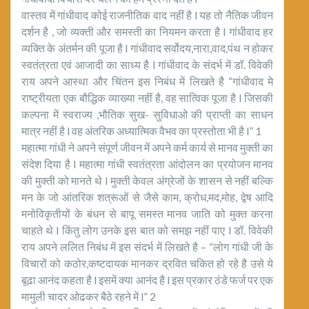
वास्तव में गांधीवाद कोई राजनीतिक वाद नहीं है l यह तो नैतिक जीवन
दर्शन है , जो व्यक्ती और समस्ती का नियमन करता है l गांधीवाद हर
व्यक्ति के अंतर्मन की पूजा है l गांधीवाद सर्वोदय,नारा,वाद,पंथ न होकर
स्वतंत्रता एवं आजादी का साध्य है l गांधीवाद के संदर्भ में डॉ. विवेकी
राय अपने आस्था और चिंतन इस निबंध में लिखते है “गांधीवाद मे
राष्ट्रीयता एक बौद्धिक व्याख्या नहीं है, वह सात्विक पूजा है l जिसकी
कल्पना में स्वराज्य ,भौतिक सुख- सुविधाओ की प्राप्ती का साधन
मात्र नहीं है l वह अंतरिक अध्यात्मिक वैभव का प्रस्तोता भी है l” 1
महात्मा गांधी ने अपने संपूर्ण जीवन में अपने कर्म कार्य से मानव मुक्ती का
संदेश दिया है l महात्मा गांधी स्वतंत्रता आंदोलन का प्रयोजन मानव
की मुक्ती को मानते थे l मुक्ती केवल अंग्रेजों के शासन से नहीं बल्कि
मन के जो आंतरिक शत्रूओं से जैसे काम, क्रोध,मद,मोह, द्वेष आदि
मनोविकृतीयों के बंधन से बापू समस्त मानव जाति को मुक्त करना
चाहते थे l किंतु लोग उनके इस बात को समझ नहीं पाए l डॉ. विवेकी
राय अपने ललित निबंध में इस संदर्भ में लिखते है – “लोग गांधी जी के
विचारों को कठोर,कष्टदायक मानकर द्रवित चकित हो रहे है उसे ये
बूढा आनंद कहता है l इसमें क्या आनंद है l इस प्रकार ठंडे फर्ज पर एक
मामुली चादर ओढकर बैठे रहने में l” 2