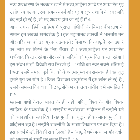
नव्य अवधारणा के नक्कार खाने में सत्य,अहिंसा आदि पर आधारित गृह
उद्योग,स्वावलंबन, रचनात्मक कार्य और ग्राम सुधार आदि के स्वर यदि
बंद नहीं हो रहे है , तो मंद अवश्य होते जा रहे हैं l” 4
आज समस्त हिंदी साहित्य में प्राप्त गांधीजी के विचार दीपस्तंभ के
समान हम सबको मार्गदर्शक है l इस महामानव तपस्वी ने भारतीय मन
और मस्तिष्क को इस प्रकार झकझोर दिया था कि बापू के एक इशारे
पर लोग मर मिटने के लिए तैयार थे l सत्य,अहिंसा पर आधारित
गांधीवाद चिरंतर रहेगा और अनेक सदियों को प्रभावित करता रहेगा l
इस संदर्भ में डॉ. विवेकी राय लिखते हैं – ” गांधी का स्वर सबसे अंतिम है
l अतः उसमे समस्त पूर्ण चिंतकों के आत्मानुभव का समन्वय है l वह शुद्ध
हमारे युग का योग है l जिस विशाक्त वायुमंडल में हम सांस ले रहे है ,
उसके समस्त विनाशक किटाणूओंके मारक तत्व गांधीवाद में समाहित है
l” 5
महात्मा गांधी केवल भारत के ही नहीं अपितु विश्व के और विश्व-
साहित्य के पथदर्शक है l राष्ट्रीय स्वतंत्रता आंदोलन में उन्होने धर्म
को व्यावहारिक रूप दिया l यह मुक्ती का युद्ध न होकर मानव मुक्ती का
आंदोलन रहा है l उन्होंने राजनीति के आध्यात्मिकरण पर बल दिया है l
इस संदर्भ में डॉ. विवेकी राय लिखते है – “बापू ने धर्म,अध्यात्म और दर्शन
को आकाश से धरती पर उतार दिया है l” 6