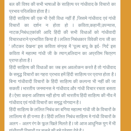
बल की विश्व की सभी भाषाओं के साहित्य पर गांधीवाद के विचारो का
प्रभाव परिलक्षित होता है l
हिंदी साहित्य की एक भी ऐसी विधा नहीं हैं ,जिसमे गांधीवाद एवं गांधी
विचारों का दर्शन न होता हो l कविता,कहानी,उपन्यास,
नाटक,निबंध,एकांकी आदि हिंदी की सभी विधाओं को गांधीवादी
विचारधाराने प्रभावित किया है l ललित निबंधकार विवेकी राय जी का
‘ लौटकर देखना’ इस कविता संग्रह में ‘पूज्य बापू के इर्द- गिर्द’ इस
कविता में महात्मा गांधी जी के त्याग,बलिदान का अप्रतिम चित्रण
प्राप्त होता है l
हिंदी साहित्य की विधाओं का जब हम अवलोकन करते है तो गांधीवाद
के समृद्ध विचारों का गहरा प्रभाव हमें हिंदी साहित्य पर प्राप्त होता है l
बिना गांधीवादी विचारों के हिंदी साहित्य की कल्पना भी नहीं की जा
सकती l भारतीय जनमानस मे गांधीवाद और गांधी विचार रचता बसता
है l ऐसा कहना अतिशय नही होगा की भारतीय हिंदी साहित्य की नीव में
गांधीवाद एवं गांधी विचारों का समृद्ध योगदान है l
हिंदी साहित्य के ललित निबंध का बगिया महात्मा गांधी जी के विचारों के
लालित्य से ही पनपा है l हिंदी ललित निबंध साहित्य मे गांधी विचारों के
अलग – अलग रंग के फूल खिले मिलते है l जो आज आधुनिक युग में भी
गांधीवादी विचारों पर चलने की हमे प्रेरणा देते है l