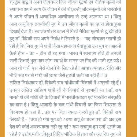
श्रद्धेय बापू ने अपने जीवनभर जिन जीवन मूल्यों एवं नैतिक मूल्यों की
स्थापना अपने स्वयं के जीवन में की थी,उन्ही जीवनमूल्यों को भारतीयों
ने अपने जीवन में अत्याधिक आत्मीयता से उन्हे अपनाया था l किंतु
आज आधुनिक तकनीकी युग में उन जीवन मूल्यों का ऱ्हास होता हुआ
दिखाई देता है l स्वातंत्र्योत्तर काल में गिरते नैतिक मूल्यों से दुःखी होते
हुए डॉ. विवेकी राय अपने निबंध मे लिखते है – “यह सोचकर ग्लानी हो
रही है कि जिस युग मे गांधी जैसा महामानव पैदा हुआ उस युग का आदमी
कैसे हीन – का – हीन ही रह गया l भारत में स्वराज्य होते ही उनकी
सारी शिक्षाएं भुला कर लोग स्वार्थ के मानस पर गिद्द की भाती टूट पडे l
आज तो गांधी बस जैसे बोलने के लिए रहे हैं l आचार,व्यवहार, रीति और
नीति सब पर से गांधी की छाया जैसे हटती चली जा रही है l” 3
ललित निबंधकार डॉ. विवेकी राय गांधीवादी चिंतकों में अग्रणी रहे हैं l
उनका ललित साहित्य गांधी जी के विचारों से प्रभावी था l डॉ. राय
मानते थे की गांधी जी के विचारों में भारतीयताका एवं भारतीय संस्कृति
का वास है l किंतु आजादी के बाद गांधी विचारों का जिस शिघ्रता से
विस्मरण हो रहा है , उस पर चिंता व्यक्त करते हुए डॉ. विवेकी राय
लिखते है – “क्या हो गया युग को ? क्या बापू के पावन पथ की अब इस
देश को कोई आवश्यकता नही रह गई ? क्या सचमुच हम उन्हें भूलते जा
रहे है ? उद्योग,मशीन,विद्युत विविध भौतिक विज्ञान और अंतरिक्ष युग की