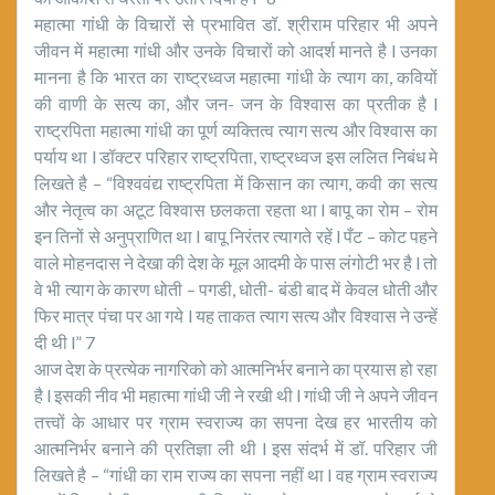
महात्मा गांधी के विचारों से प्रभावित डॉ. श्रीराम परिहार भी अपने
जीवन में महात्मा गांधी और उनके विचारों को आदर्श मानते है l उनका
मानना है कि भारत का राष्ट्रध्वज महात्मा गांधी के त्याग का, कवियों
की वाणी के सत्य का, और जन- जन के विश्वास का प्रतीक है l
राष्ट्रपिता महात्मा गांधी का पूर्ण व्यक्तित्व त्याग सत्य और विश्वास का
पर्याय था l डॉक्टर परिहार राष्ट्रपिता, राष्ट्रध्वज इस ललित निबंध मे
लिखते है – “विश्ववंद्य राष्ट्रपिता में किसान का त्याग, कवी का सत्य
और नेतृत्व का अटूट विश्वास छलकता रहता था l बापू का रोम – रोम
इन तिनों से अनुप्राणित था l बापू निरंतर त्यागते रहें l पँट – कोट पहने
वाले मोहनदास ने देखा की देश के मूल आदमी के पास लंगोटी भर है l तो
वे भी त्याग के कारण धोती – पगडी, धोती- बंडी बाद में केवल धोती और
फिर मात्र पंचा पर आ गये l यह ताकत त्याग सत्य और विश्वास ने उन्हें
दी थी l” 7
आज देश के प्रत्येक नागरिको को आत्मनिर्भर बनाने का प्रयास हो रहा
है l इसकी नीव भी महात्मा गांधी जी ने रखी थी l गांधी जी ने अपने जीवन
तत्त्वों के आधार पर ग्राम स्वराज्य का सपना देख हर भारतीय को
आत्मनिर्भर बनाने की प्रतिज्ञा ली थी l इस संदर्भ में डॉ. परिहार जी
लिखते है – “गांधी का राम राज्य का सपना नहीं था l वह ग्राम स्वराज्य