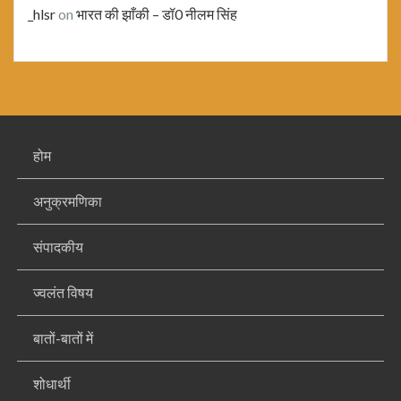
_hlsr
on
भारत की झाँकी – डॉ0 नीलम सिंह
होम
अनुक्रमणिका
संपादकीय
ज्वलंत विषय
बातों-बातों में
शोधार्थी