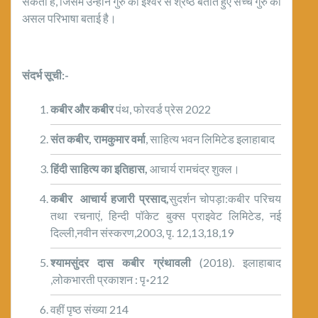
सकती है, जिसमें उन्होंने गुरु को ईश्वर से श्रेष्ठ बताते हुए सच्चे गुरु की
असल परिभाषा बताई है‌।
संदर्भ सूची:-
कबीर और कबीर
पंथ, फोरवर्ड प्रेस 2022
संत कबीर
,
रामकुमार वर्मा
, साहित्य भवन लिमिटेड इलाहाबाद
हिंदी साहित्य का इतिहास,
आचार्य रामचंद्र शुक्ल।
कबीर
आचार्य हजारी प्रसाद,
सुदर्शन चोपड़ा:कबीर परिचय
तथा रचनाएं, हिन्दी पॉकेट बुक्स प्राइवेट लिमिटेड, नई
दिल्ली,नवीन संस्करण,2003, पृ. 12,13,18,19
श्यामसुंदर दास कबीर ग्रंथावली
(2018). इलाहाबाद
,लोकभारती प्रकाशन : पृ॰212
वहीं पृष्ठ संख्या 214