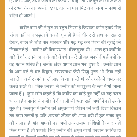
ऐ संतों – यदि अपने जीवन का कल्याण चाहो, तो सतगुरु की खोज करो
और भव के अंक अर्थात छाप, दाग या पाप मिटाकर, जन्म – मरण से
रहित हो जाओ |
कबीर दास जी ने गुरु पर बहुत लिखा है जिसका वर्णन हमारे लिए
संभव नहीं जान पड़ता वे कहते गुरु ही हैं जो भीतर से हाथ का सहारा
देकर, बाहर से चोट मार-मारकर और गढ़-गढ़ कर शिष्य की बुराई को
निकालते हैं ।कबीर की विचारधारा भक्तियुक्त थी। अगर हम कबी के
बारे में और उनके ज्ञान के बारे में वर्णन करें तो वह अवर्णनीय हैं क्योंकि
वह महान शक्ति है। उनके अंदर अपार ज्ञान भरा हुआ है। उनके ज्ञान
के आगे बड़े से बड़े विद्वान, गोरखनाथ जैसे सिद्ध पुरुष भी टिक नहीं
सकते। कबीर अनेक लीलाएं किया करते थे और अनेकों चमत्कार
करते रहते थे। जिस कारण से कबीर को महापुरुष के रूप में भी जाना
जाता हैं। कुछ लोग कहते हैं कि कबीर का कोई गुरु नहीं था यह ग़लत
धारणा है रामानंद से कबीर ने दीक्षा ली थी अतः सही अर्थों में वही उनके
गुरु है। कलयुग में कबीर की अमृतवाणी जीवन की सही दिशा दिखाने
का काम करती है. यदि आपको जीवन की आपाधापी में एक सच्चे गुरु
की तलाश है और आपको वह अभी तक तमाम कोशिशों के बाद नहीं
मिल पाया है तो आपके लिए कबीर की अमृत वाणी वरदान साबित हो