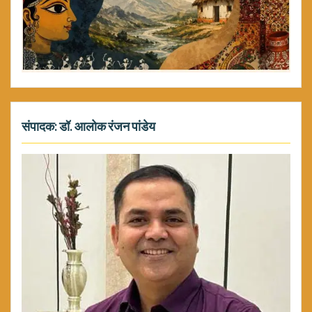
संपादक: डॉ. आलोक रंजन पांडेय